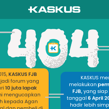
015,
KASKUS FJB
KASKUS me
jadi forum yang
melakukan
pemb
ri
10 juta lapak
FJB,
yang siap
mi mengucapkan
tanggal
6 April 
ih kepada Agan
hadir lebih si
al dan pembeli di