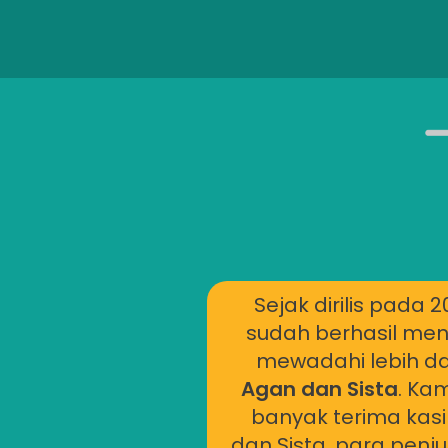
Sejak dirilis pada 2
sudah berhasil men
mewadahi lebih da
Agan dan Sista
. Ka
banyak terima kas
dan Sista, para penju