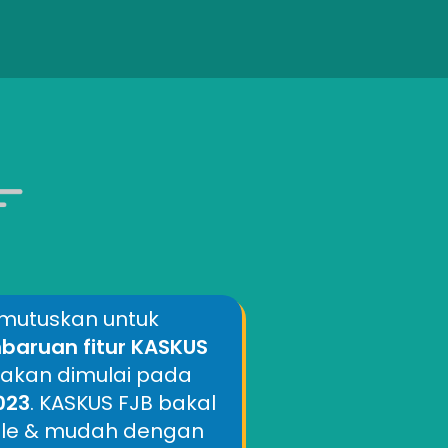
mutuskan untuk
aruan fitur KASKUS
 akan dimulai pada
2023
. KASKUS FJB bakal
mple & mudah dengan