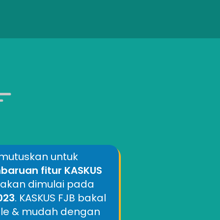
mutuskan untuk
aruan fitur KASKUS
 akan dimulai pada
2023
. KASKUS FJB bakal
mple & mudah dengan