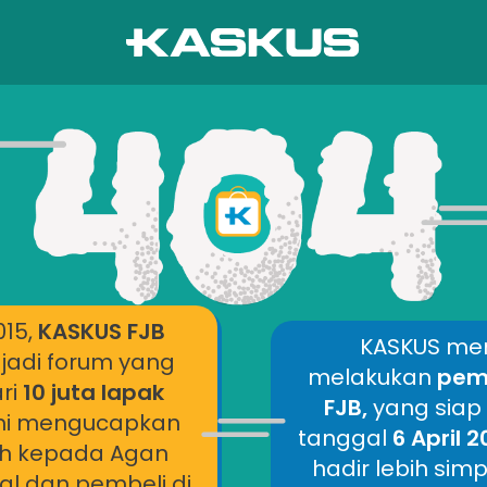
015,
KASKUS FJB
KASKUS me
jadi forum yang
melakukan
pemb
ri
10 juta lapak
FJB,
yang siap
mi mengucapkan
tanggal
6 April 
ih kepada Agan
hadir lebih si
al dan pembeli di