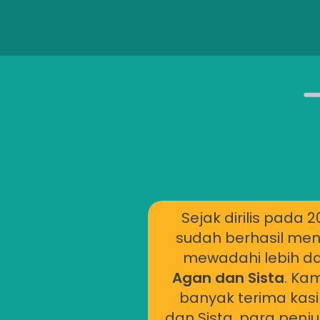
Sejak dirilis pada 2
sudah berhasil men
mewadahi lebih da
Agan dan Sista
. Ka
banyak terima kas
dan Sista, para penju