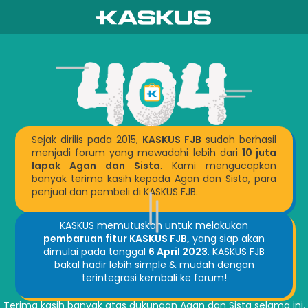
Sejak dirilis pada 2015,
KASKUS FJB
sudah berhasil
menjadi forum yang mewadahi lebih dari
10 juta
lapak Agan dan Sista
. Kami mengucapkan
banyak terima kasih kepada Agan dan Sista, para
penjual dan pembeli di KASKUS FJB.
KASKUS memutuskan untuk melakukan
pembaruan fitur KASKUS FJB,
yang siap akan
dimulai pada tanggal
6 April 2023
. KASKUS FJB
bakal hadir lebih simple & mudah dengan
terintegrasi kembali ke forum!
Terima kasih banyak atas dukungan Agan dan Sista selama ini.