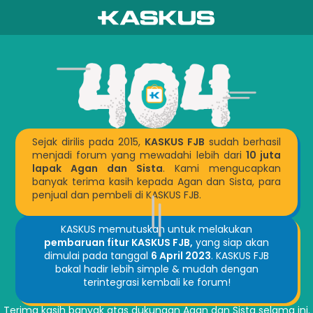
Sejak dirilis pada 2015,
KASKUS FJB
sudah berhasil
menjadi forum yang mewadahi lebih dari
10 juta
lapak Agan dan Sista
. Kami mengucapkan
banyak terima kasih kepada Agan dan Sista, para
penjual dan pembeli di KASKUS FJB.
KASKUS memutuskan untuk melakukan
pembaruan fitur KASKUS FJB,
yang siap akan
dimulai pada tanggal
6 April 2023
. KASKUS FJB
bakal hadir lebih simple & mudah dengan
terintegrasi kembali ke forum!
Terima kasih banyak atas dukungan Agan dan Sista selama ini.