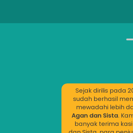
Sejak dirilis pada 2
sudah berhasil men
mewadahi lebih da
Agan dan Sista
. Ka
banyak terima kas
dan Sista, para penju