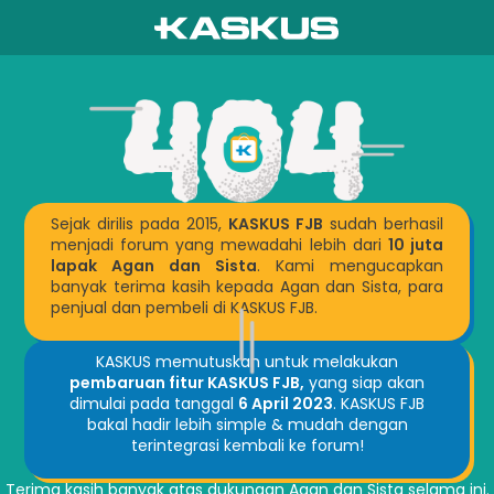
Sejak dirilis pada 2015,
KASKUS FJB
sudah berhasil
menjadi forum yang mewadahi lebih dari
10 juta
lapak Agan dan Sista
. Kami mengucapkan
banyak terima kasih kepada Agan dan Sista, para
penjual dan pembeli di KASKUS FJB.
KASKUS memutuskan untuk melakukan
pembaruan fitur KASKUS FJB,
yang siap akan
dimulai pada tanggal
6 April 2023
. KASKUS FJB
bakal hadir lebih simple & mudah dengan
terintegrasi kembali ke forum!
Terima kasih banyak atas dukungan Agan dan Sista selama ini.