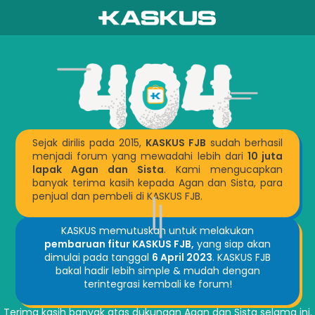
Sejak dirilis pada 2015,
KASKUS FJB
sudah berhasil
menjadi forum yang mewadahi lebih dari
10 juta
lapak Agan dan Sista
. Kami mengucapkan
banyak terima kasih kepada Agan dan Sista, para
penjual dan pembeli di KASKUS FJB.
KASKUS memutuskan untuk melakukan
pembaruan fitur KASKUS FJB,
yang siap akan
dimulai pada tanggal
6 April 2023
. KASKUS FJB
bakal hadir lebih simple & mudah dengan
terintegrasi kembali ke forum!
Terima kasih banyak atas dukungan Agan dan Sista selama ini.