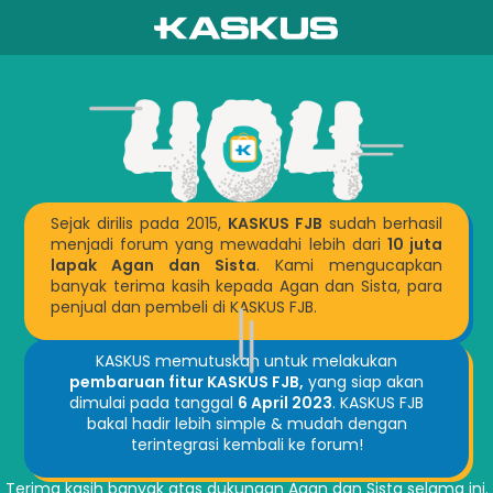
Sejak dirilis pada 2015,
KASKUS FJB
sudah berhasil
menjadi forum yang mewadahi lebih dari
10 juta
lapak Agan dan Sista
. Kami mengucapkan
banyak terima kasih kepada Agan dan Sista, para
penjual dan pembeli di KASKUS FJB.
KASKUS memutuskan untuk melakukan
pembaruan fitur KASKUS FJB,
yang siap akan
dimulai pada tanggal
6 April 2023
. KASKUS FJB
bakal hadir lebih simple & mudah dengan
terintegrasi kembali ke forum!
Terima kasih banyak atas dukungan Agan dan Sista selama ini.