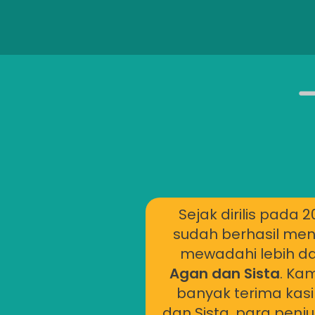
Sejak dirilis pada 2
sudah berhasil men
mewadahi lebih da
Agan dan Sista
. Ka
banyak terima kas
dan Sista, para penju