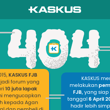
015,
KASKUS FJB
KASKUS me
jadi forum yang
melakukan
pemb
ri
10 juta lapak
FJB,
yang siap
mi mengucapkan
tanggal
6 April 
ih kepada Agan
hadir lebih si
al dan pembeli di