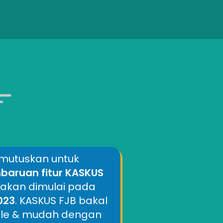
mutuskan untuk
aruan fitur KASKUS
 akan dimulai pada
2023
. KASKUS FJB bakal
mple & mudah dengan